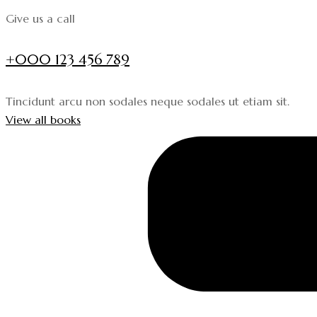
Give us a call
+000 123 456 789
Tincidunt arcu non sodales neque sodales ut etiam sit.
View all books