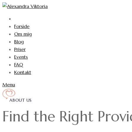
Skip
to
content
Forside
Om mig
Blog
Priser
Events
FAQ
Kontakt
Menu
ABOUT US
Find the Right Prov