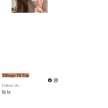
Tilbage Til Top
Follow Us -
Fb
Ig