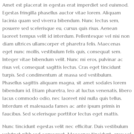
Amet est placerat in egestas erat imperdiet sed euismod.
Egestas fringilla phasellus auctor vitae lorem. Aliquam
lacinia quam sed viverra bibendum. Nunc lectus sem,
posuere sed scelerisque eu, cursus quis risus. Aenean
laoreet tempus velit id interdum. Pellentesque vel nisi non
diam ultrices ullamcorper et pharetra felis. Maecenas
eget nunc mollis, vestibulum felis quis, consequat sem.
Integer vitae bibendum velit. Nunc mi eros, pulvinar ac
risus vel, consequat sagittis lectus. Cras eget tincidunt
turpis. Sed condimentum at massa sed vestibulum.
Phasellus sagittis aliquam magna, sit amet sodales lorem
bibendum id. Etiam pharetra, leo at luctus venenatis, libero
lacus commodo odio, nec laoreet nisl nulla quis tellus.
Interdum et malesuada fames ac ante ipsum primis in
faucibus. Sed scelerisque porttitor lectus eget mattis.
Nunc tincidunt egestas velit nec efficitur. Duis vestibulum
volutpat nibh sed consequat. Maecenas tincidunt, arcu vel