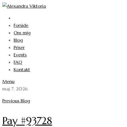
Skip
to
content
Forside
Om mig
Blog
Priser
Events
FAQ
Kontakt
Menu
maj 7, 2026
Previous Blog
Pay #93728