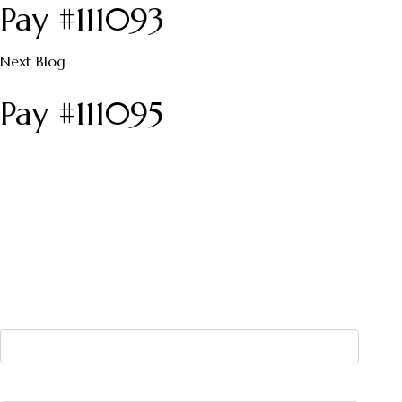
Pay #111093
Next Blog
Pay #111095
Nyhedsbrev
Tilmeld dig Alexandra Viktorias nyhedsbrev og få mere
spændende læsning direkte i din indbakke.
Dit navn:
Din e-mail: