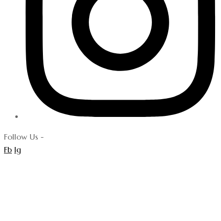
Follow Us -
Fb
Ig