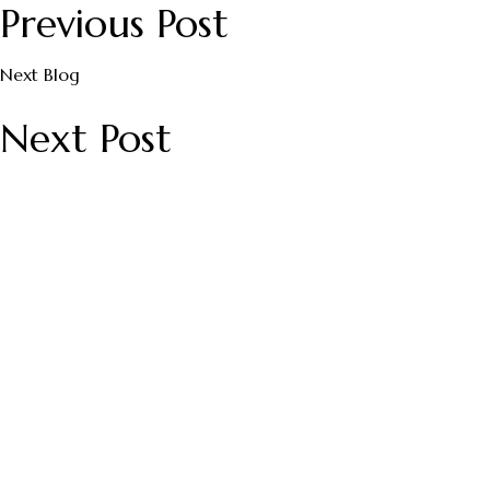
Previous Post
Next Blog
Next Post
Nyhedsbrev
Tilmeld dig Alexandra Viktorias
nyhedsbrev og få mere spændende
læsning direkte i din indbakke.