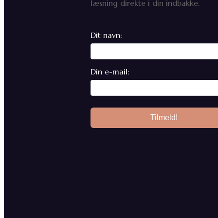
læsning direkte i din indbakke.
Dit navn:
Din e-mail: