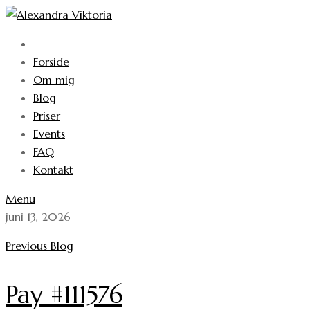
Skip
to
content
Forside
Om mig
Blog
Priser
Events
FAQ
Kontakt
Menu
juni 13, 2026
Previous Blog
Pay #111576