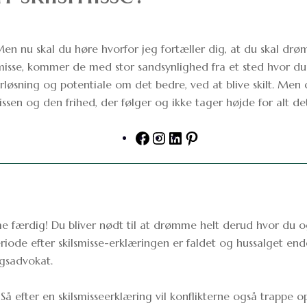
Men nu skal du høre hvorfor jeg fortæller dig, at du skal dr
isse, kommer de med stor sandsynlighed fra et sted hvor du 
orløsning og potentiale om det bedre, ved at blive skilt. Men
missen og den frihed, der følger og ikke tager højde for alt d
Facebook
Instagram
LinkedIn
Pinterest
me færdig! Du bliver nødt til at drømme helt derud hvor du o
riode efter skilsmisse-erklæringen er faldet og hussalget ende
gsadvokat.
 Så efter en skilsmisseerklæring vil konflikterne også trappe