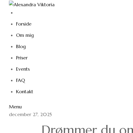
Skip
to
content
Forside
Om mig
Blog
Priser
Events
FAQ
Kontakt
Menu
december 27, 2025
Drømmer du om 