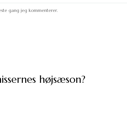
næste gang jeg kommenterer.
smissernes højsæson?