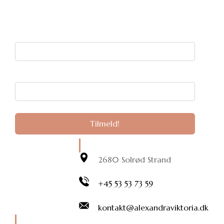
og få mere spændende læsning direkte i
din indbakke.
Dit navn:
Din e-mail:
Kontaktinformation
2680 Solrød Strand
+45 53 53 73 59
kontakt@alexandraviktoria.dk
Instagram Galleri