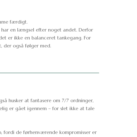
ømme færdigt.
har en længsel efter noget andet. Derfor
 det er ikke en balanceret tankegang. For
et, der også følger med.
gså husker at fantasere om 7/7 ordninger,
lig er gået igennem – for slet ikke at tale
 op, fordi de førhenværende kompromisser er